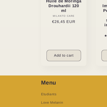
Huile de Moringa
Im
Drouhardii 120
P
ml
MILANTO CARE
Vendor:
Regular
€26,45 EUR
i
price
Add to cart
Menu
Etudiants
Love Melanin