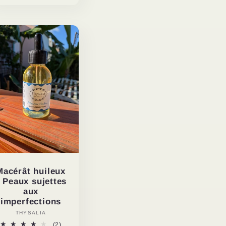
Macérât huileux
 Peaux sujettes
aux
imperfections
THYSALIA
Vendor:
2
(2)