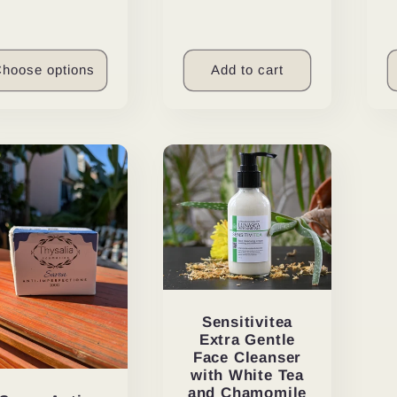
hoose options
Add to cart
Sensitivitea
Extra Gentle
Face Cleanser
with White Tea
and Chamomile