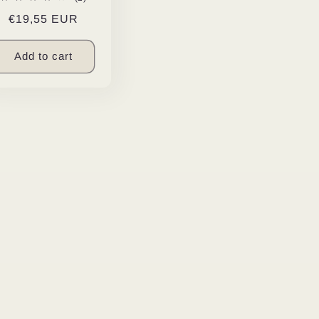
total
Regular
€19,55 EUR
reviews
price
Add to cart