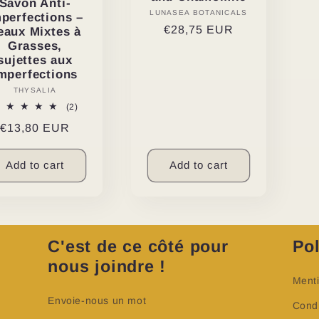
Savon Anti-
LUNASEA BOTANICALS
Vendor:
perfections –
Regular
€28,75 EUR
eaux Mixtes à
Grasses,
price
sujettes aux
mperfections
THYSALIA
Vendor:
2
(2)
total
Regular
€13,80 EUR
reviews
price
Add to cart
Add to cart
C'est de ce côté pour
Pol
nous joindre !
Menti
Envoie-nous un mot
Condi