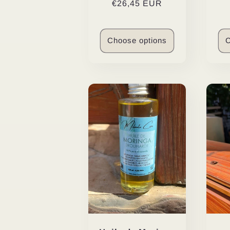
Regular
€26,45 EUR
reviews
price
Choose options
C