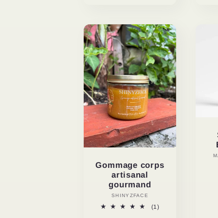
M
Gommage corps
artisanal
gourmand
SHINYZFACE
Vendor:
1
(1)
total