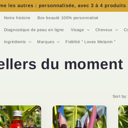
e les autres : personnalisée, avec 3 à 4 produits
Notre histoire
Box beauté 100% personnalisé
Diagnostique de peau en ligne
Visage
Cheveux
C
Ingrédients
Marques
Fidélité " Loves Melanin "
ellers du moment
Sort by: