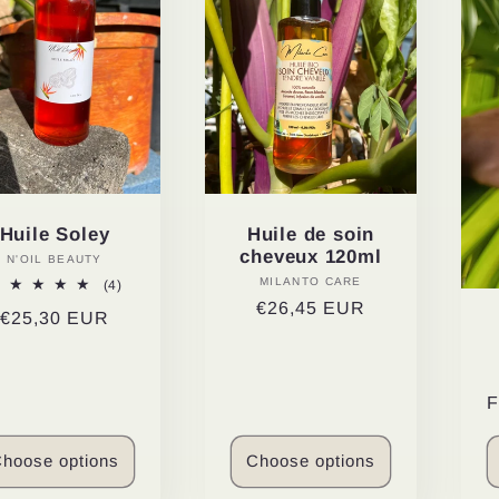
Huile Soley
Huile de soin
cheveux 120ml
N'OIL BEAUTY
Vendor:
MILANTO CARE
Vendor:
4
(4)
total
Regular
€26,45 EUR
Regular
€25,30 EUR
reviews
price
price
R
p
hoose options
Choose options