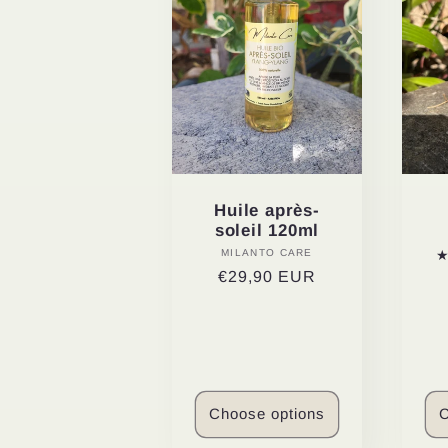
e
c
t
i
Huile après-
soleil 120ml
MILANTO CARE
Vendor:
o
Regular
€29,90 EUR
price
n
:
Choose options
C