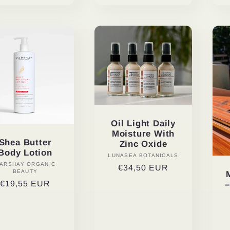
Oil Light Daily
Moisture With
Shea Butter
Zinc Oxide
Body Lotion
LUNASEA BOTANICALS
Vendor:
ARSHAY ORGANIC
Vendor:
Regular
€34,50 EUR
BEAUTY
price
Regular
€19,55 EUR
–
price