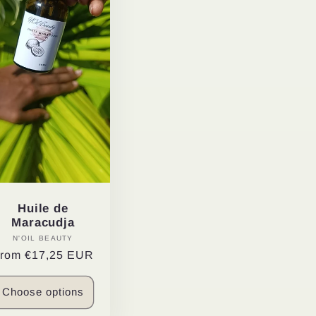
Huile de
Maracudja
N'OIL BEAUTY
Vendor:
egular
From
€17,25 EUR
rice
Choose options