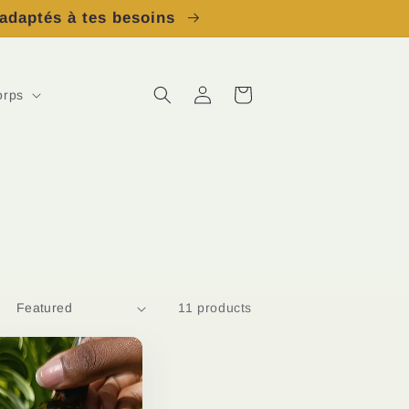
 adaptés à tes besoins
Log
Cart
orps
in
11 products