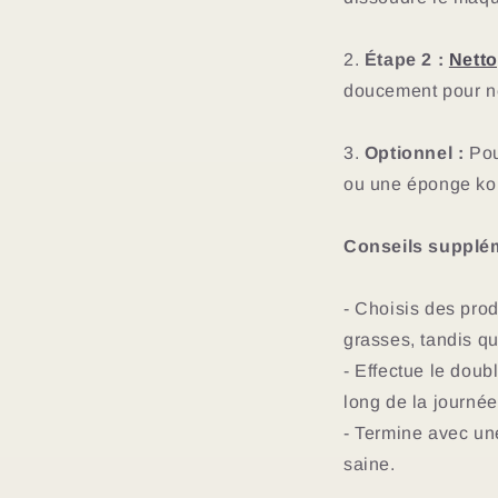
2.
Étape 2 :
Netto
doucement pour ne
3.
Optionnel :
Pou
ou une éponge ko
Conseils supplém
- Choisis des pro
grasses, tandis qu
- Effectue le doub
long de la journée
- Termine avec une
saine.