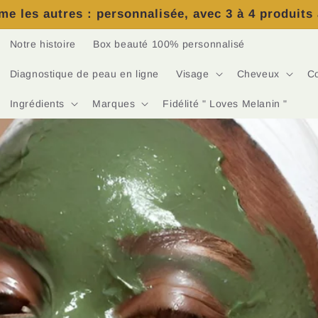
e les autres : personnalisée, avec 3 à 4 produits
Notre histoire
Box beauté 100% personnalisé
Diagnostique de peau en ligne
Visage
Cheveux
C
Ingrédients
Marques
Fidélité " Loves Melanin "