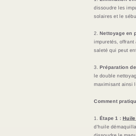
dissoudre les impur
solaires et le séb
2.
Nettoyage en 
impuretés, offran
saleté qui peut en
3.
Préparation de
le double nettoya
maximisant ainsi l
Comment pratique
1.
Étape 1 :
Huile
d'huile démaquil
dissoudre le maqui