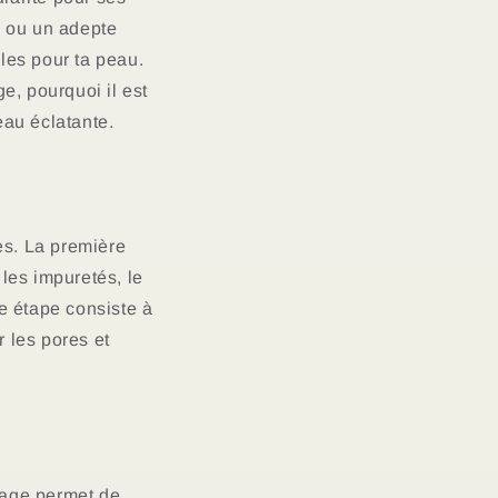
u ou un adepte
les pour ta peau.
e, pourquoi il est
eau éclatante.
es. La première
les impuretés, le
e étape consiste à
r les pores et
yage permet de