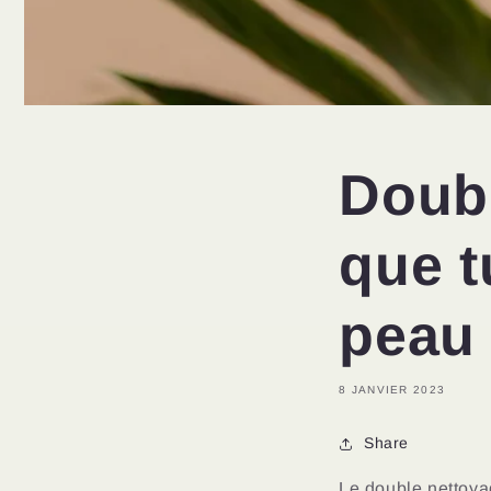
Doubl
que t
peau 
8 JANVIER 2023
Share
Le double nettoya