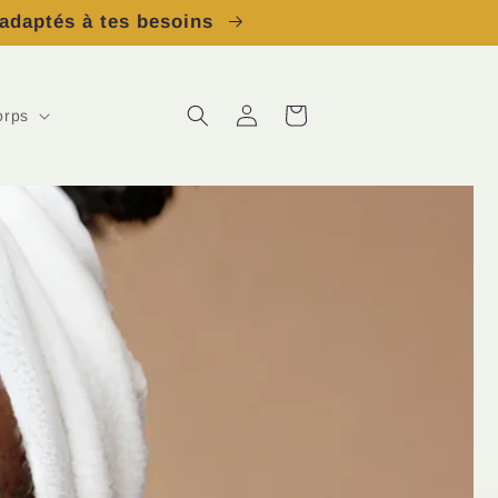
 adaptés à tes besoins
Connexion
Panier
orps