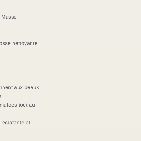
t. Masse
rosse nettoyante
ennent aux peaux
s.
umulées tout au
 éclatante et