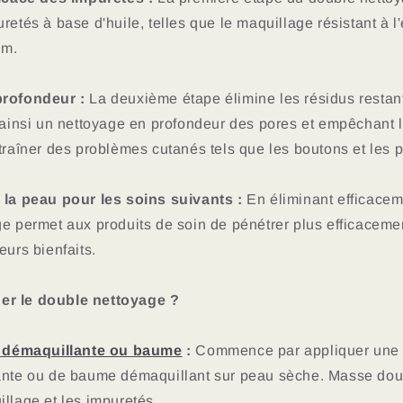
etés à base d'huile, telles que le maquillage résistant à l'e
um.
profondeur :
La deuxième étape élimine les résidus restant
t ainsi un nettoyage en profondeur des pores et empêchant 
traîner des problèmes cutanés tels que les boutons et les p
 la peau pour les soins suivants :
En éliminant efficacem
ge permet aux produits de soin de pénétrer plus efficaceme
eurs bienfaits.
r le double nettoyage ?
 démaquillante ou baume
:
Commence par appliquer une p
lante ou de baume démaquillant sur peau sèche. Masse do
llage et les impuretés.