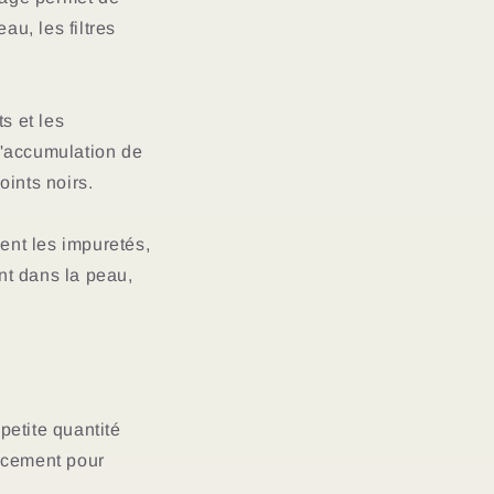
au, les filtres
s et les
l'accumulation de
oints noirs.
ent les impuretés,
nt dans la peau,
etite quantité
ucement pour