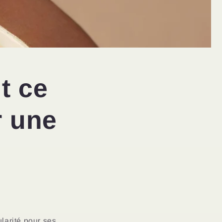
t ce
r une
larité pour ses