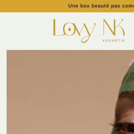
et
Une box beauté pas comm
passer
au
contenu