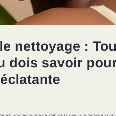
e nettoyage : Tou
u dois savoir pou
éclatante
ge est une technique de soin de la peau qui gagne en popu