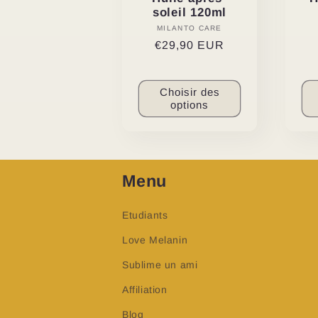
soleil 120ml
MILANTO CARE
Distributeur :
Prix
€29,90 EUR
habituel
Choisir des
options
Menu
Etudiants
Love Melanin
Sublime un ami
Affiliation
Blog