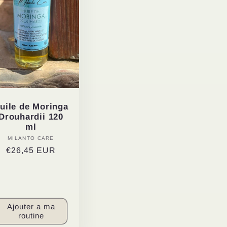
uile de Moringa
Drouhardii 120
ml
MILANTO CARE
Distributeur :
Prix
€26,45 EUR
habituel
Ajouter a ma
routine