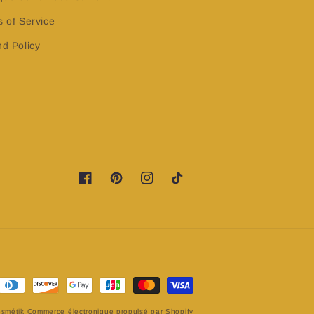
 of Service
d Policy
https://www.facebook.com/profile.php?
https://www.pinterest.fr/LovyNKKosmetik/
https://www.instagram.com/lovynkko
TikTok
id=100083224076601&is_tour_dismissed=true
smétik
Commerce électronique propulsé par Shopify