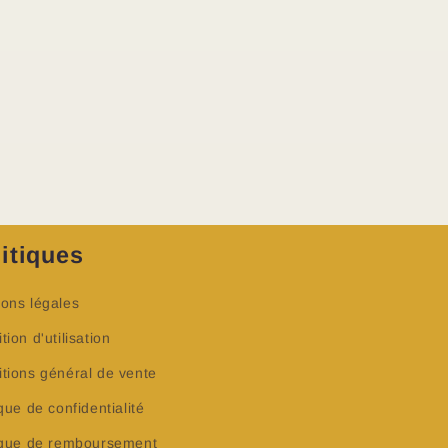
itiques
ons légales
tion d'utilisation
tions général de vente
ique de confidentialité
tique de remboursement