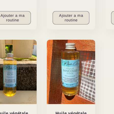
habituel
critiques
habituel
Ajouter a ma
Ajouter a ma
routine
routine
uile végétale
Huile végétale