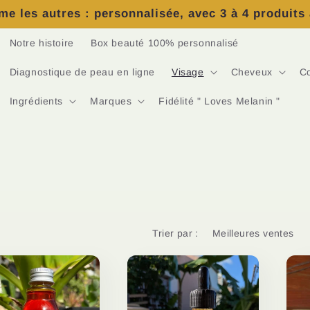
e les autres : personnalisée, avec 3 à 4 produits
Notre histoire
Box beauté 100% personnalisé
Diagnostique de peau en ligne
Visage
Cheveux
C
Ingrédients
Marques
Fidélité " Loves Melanin "
Trier par :