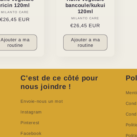
ricin 120ml
bancoule/kukui
120ml
MILANTO CARE
Distributeur :
MILANTO CARE
Distributeur :
Prix
€26,45 EUR
Prix
€26,45 EUR
habituel
habituel
Ajouter a ma
Ajouter a ma
routine
routine
C'est de ce côté pour
Pol
nous joindre !
Menti
Envoie-nous un mot
Condi
Instagram
Condi
Pinterest
Polit
Facebook
Poli