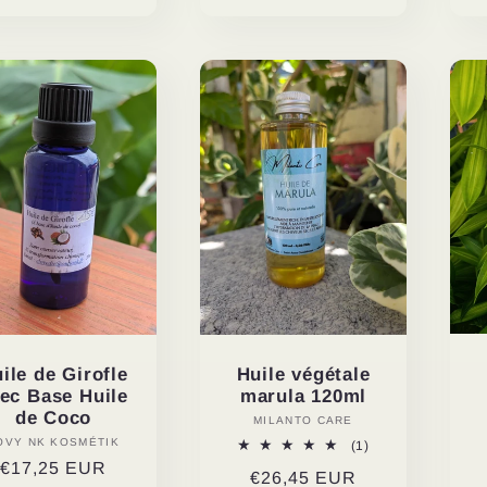
ile de Girofle
Huile végétale
ec Base Huile
marula 120ml
de Coco
MILANTO CARE
Distributeur :
OVY NK KOSMÉTIK
Distributeur :
1
(1)
total
Prix
€17,25 EUR
Prix
€26,45 EUR
des