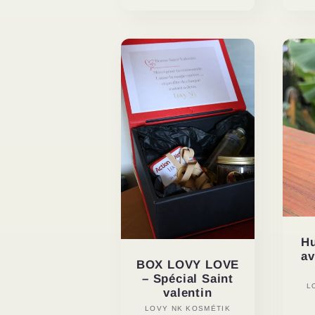
Hu
av
BOX LOVY LOVE
– Spécial Saint
L
valentin
LOVY NK KOSMÉTIK
Distributeur :