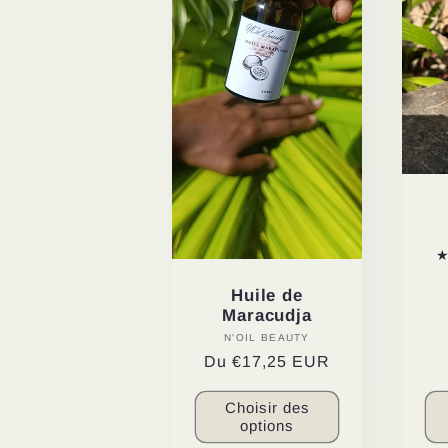
e
c
t
i
o
Huile de
Maracudja
n
N'OIL BEAUTY
Distributeur :
Prix
Du
€17,25 EUR
habituel
:
Choisir des
options