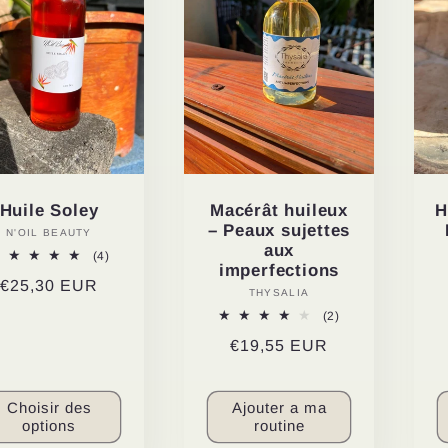
Macérât huileux
Huile Soley
H
– Peaux sujettes
N'OIL BEAUTY
Distributeur :
aux
4
(4)
imperfections
total
Prix
€25,30 EUR
des
THYSALIA
Distributeur :
critiques
habituel
2
(2)
total
Prix
€19,55 EUR
des
critiques
habituel
Choisir des
Ajouter a ma
options
routine