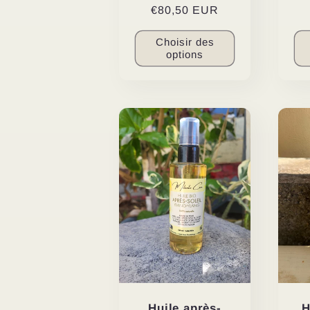
Prix
€80,50 EUR
habituel
Choisir des
options
Huile après-
H