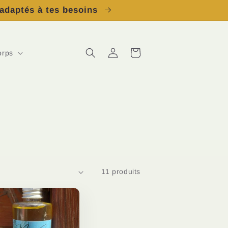
 adaptés à tes besoins
Connexion
Panier
orps
11 produits