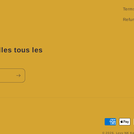
Terms
Refun
les tous les
Moyens
de
© 2026,
Lovy NK Ko