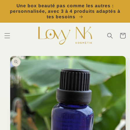
et
Une box beauté pas comme les autres :
passer
personnalisée, avec 3 à 4 produits adaptés à
au
tes besoins
contenu
Panier
Passer aux
informations
produits