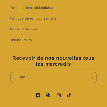
Politique de confidentialité
Politique de remboursement
Terms of Service
Refund Policy
Recevoir de nos nouvelles tous
les mercredis
E-mail
https://www.facebook.com/profile.php?
https://www.pinterest.fr/LovyNKKosme
https://www.instagram.com/lov
TikTok
id=100083224076601&is_tour_dismissed=t