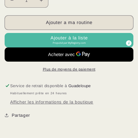
Réduire
Augmenter
la
la
quantité
quantité
de
de
Ajouter a ma routine
Huile
Huile
de
de
Ajouter à la liste
Girofle
Girofle
Propulsé par
MyRegistry.com
avec
avec
Base
Base
Huile
Huile
de
de
Plus de moyens de paiement
Coco
Coco
Service de retrait disponible à
Guadeloupe
Habituellement prête en 24 heures
Afficher les informations de la boutique
Partager