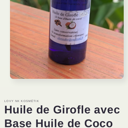
Ouvrir
le
média
1
dans
LOVY NK KOSMÉTIK
une
Huile de Girofle avec
fenêtre
modale
Base Huile de Coco