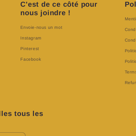
C'est de ce côté pour
Pol
nous joindre !
Menti
Envoie-nous un mot
Condi
Instagram
Condi
Pinterest
Polit
Facebook
Poli
Terms
Refun
les tous les