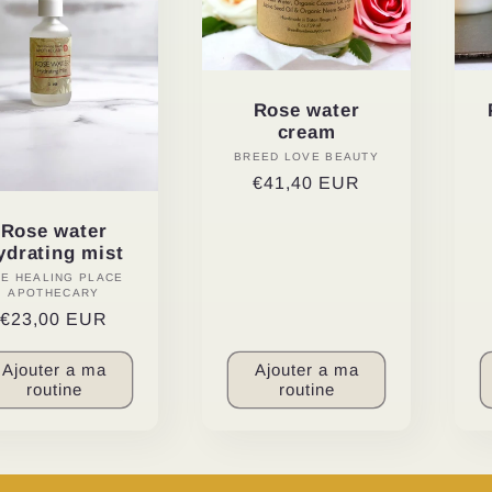
Rose water
cream
BREED LOVE BEAUTY
Distributeur :
Prix
€41,40 EUR
habituel
Rose water
ydrating mist
HE HEALING PLACE
Distributeur :
APOTHECARY
Prix
€23,00 EUR
habituel
Ajouter a ma
Ajouter a ma
routine
routine