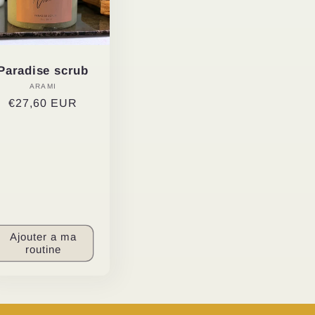
Paradise scrub
ARAMI
Distributeur :
Prix
€27,60 EUR
habituel
Ajouter a ma
routine