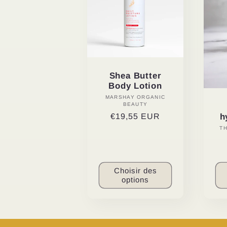
e
c
t
Shea Butter
Body Lotion
MARSHAY ORGANIC
Distributeur :
i
BEAUTY
Prix
€19,55 EUR
h
habituel
T
o
n
Choisir des
options
: