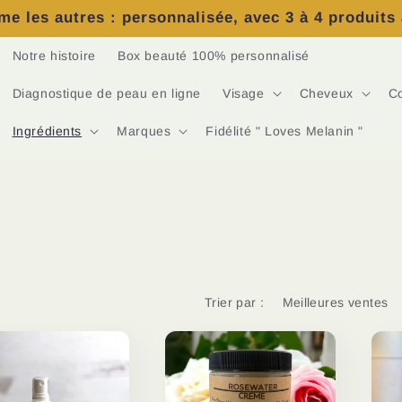
e les autres : personnalisée, avec 3 à 4 produits
Notre histoire
Box beauté 100% personnalisé
Diagnostique de peau en ligne
Visage
Cheveux
C
Ingrédients
Marques
Fidélité " Loves Melanin "
Trier par :