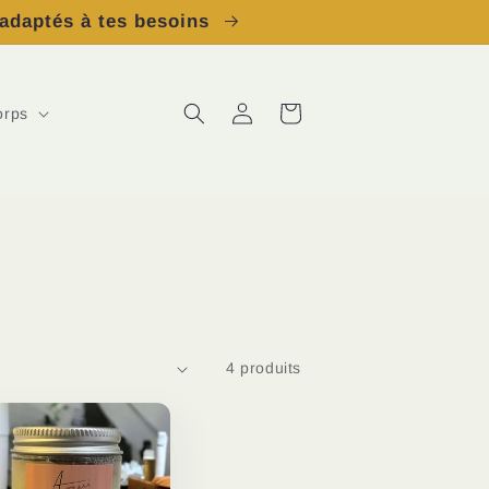
 adaptés à tes besoins
Connexion
Panier
orps
4 produits