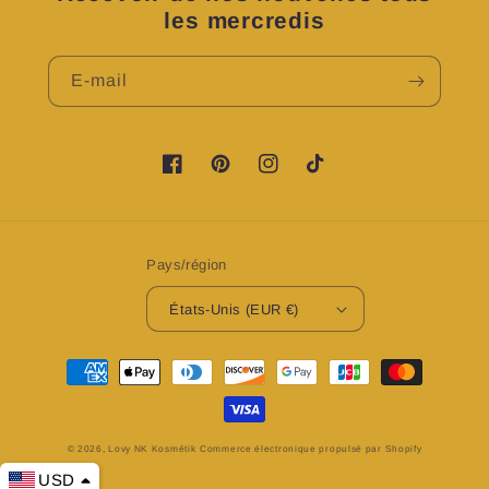
les mercredis
E-mail
https://www.facebook.com/profile.php?
https://www.pinterest.fr/LovyNKKosme
https://www.instagram.com/lov
TikTok
id=100083224076601&is_tour_dismissed=t
Pays/région
États-Unis (EUR €)
Moyens
de
paiement
© 2026,
Lovy NK Kosmétik
Commerce électronique propulsé par Shopify
USD