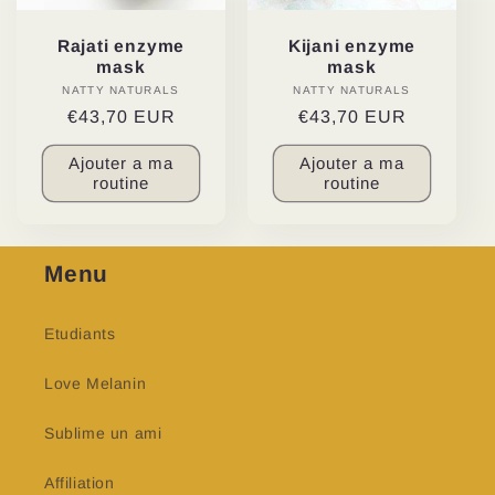
Rajati enzyme
Kijani enzyme
mask
mask
NATTY NATURALS
Distributeur :
NATTY NATURALS
Distributeur :
Prix
€43,70 EUR
Prix
€43,70 EUR
habituel
habituel
Ajouter a ma
Ajouter a ma
routine
routine
Menu
Etudiants
Love Melanin
Sublime un ami
Affiliation