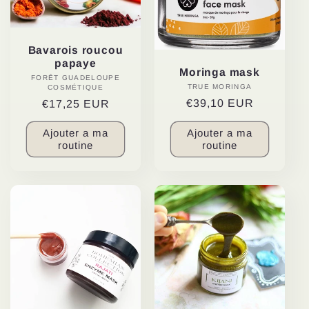
c
t
Bavarois roucou
i
papaye
Moringa mask
FORÊT GUADELOUPE
Distributeur :
TRUE MORINGA
Distributeur :
COSMÉTIQUE
o
Prix
€39,10 EUR
Prix
€17,25 EUR
habituel
habituel
n
Ajouter a ma
Ajouter a ma
routine
routine
: