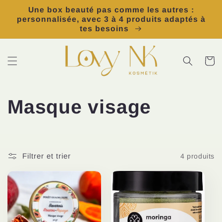
et
Une box beauté pas comme les autres :
passer
personnalisée, avec 3 à 4 produits adaptés à
au
tes besoins
contenu
Panier
C
Masque visage
o
l
Filtrer et trier
4 produits
l
e