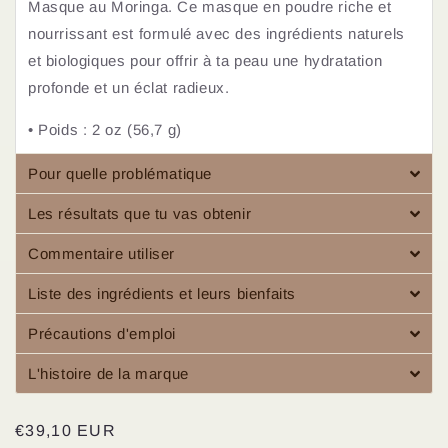
Masque au Moringa.
Ce masque en poudre riche et
nourrissant est formulé avec des ingrédients naturels
et biologiques pour offrir à ta peau une hydratation
profonde et un éclat radieux.
• Poids : 2 oz (56,7 g)
Pour quelle problématique
Les résultats que tu vas obtenir
Commentaire utiliser
Liste des ingrédients et leurs bienfaits
Précautions d'emploi
L'histoire de la marque
Prix
€39,10 EUR