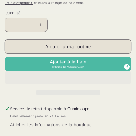
habituel
Frais d'expédition
calculés à l'étape de paiement.
Quantité
Réduire
Augmenter
la
la
quantité
quantité
de
de
Ajouter a ma routine
Moringa
Moringa
mask
mask
Ajouter à la liste
Propulsé par
MyRegistry.com
Service de retrait disponible à
Guadeloupe
Habituellement prête en 24 heures
Afficher les informations de la boutique