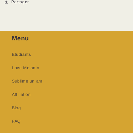
Partager
Menu
Etudiants
Love Melanin
Sublime un ami
Affiliation
Blog
FAQ