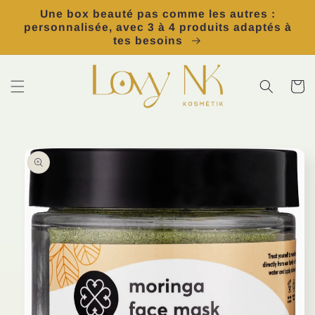
et
Une box beauté pas comme les autres :
passer
personnalisée, avec 3 à 4 produits adaptés à
au
tes besoins
contenu
Panier
Passer aux
informations
produits