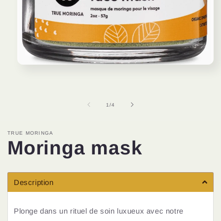
Ouvrir
le
média
1
dans
une
de
1
/
4
fenêtre
modale
TRUE MORINGA
Moringa mask
Description
Plonge dans un rituel de soin luxueux avec notre