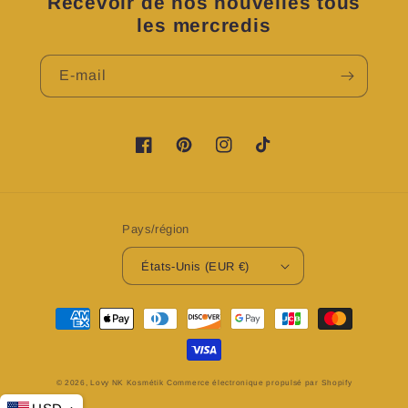
Recevoir de nos nouvelles tous
les mercredis
E-mail
https://www.facebook.com/profile.php?
https://www.pinterest.fr/LovyNKKosme
https://www.instagram.com/lov
TikTok
id=100083224076601&is_tour_dismissed=t
Pays/région
États-Unis (EUR €)
Moyens
de
paiement
© 2026,
Lovy NK Kosmétik
Commerce électronique propulsé par Shopify