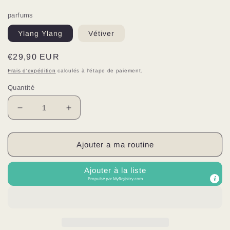
parfums
Ylang Ylang
Vétiver
Prix
€29,90 EUR
habituel
Frais d'expédition
calculés à l'étape de paiement.
Quantité
Réduire
Augmenter
la
la
quantité
quantité
de
de
Ajouter a ma routine
Huile
Huile
après-
après-
Ajouter à la liste
soleil
soleil
Propulsé par
MyRegistry.com
120ml
120ml