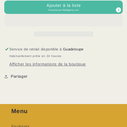
Soley
Soley
Ajouter à la liste
Propulsé par
MyRegistry.com
Service de retrait disponible à
Guadeloupe
Habituellement prête en 24 heures
Afficher les informations de la boutique
Partager
Menu
Etudiants