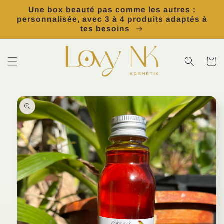
et
Une box beauté pas comme les autres :
passer
personnalisée, avec 3 à 4 produits adaptés à
au
tes besoins
contenu
Panier
Passer aux
informations
produits