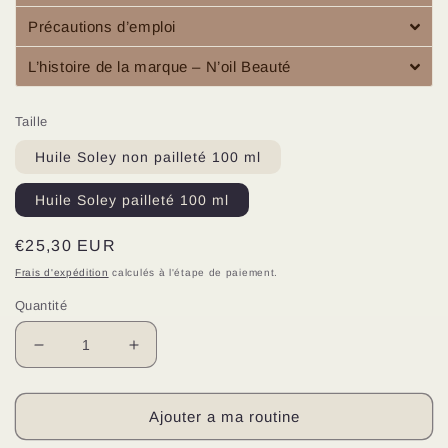
Précautions d’emploi
L’histoire de la marque – N’oil Beauté
Taille
Huile Soley non pailleté 100 ml
Huile Soley pailleté 100 ml
Prix
€25,30 EUR
habituel
Frais d'expédition
calculés à l'étape de paiement.
Quantité
Réduire
Augmenter
la
la
quantité
quantité
de
de
Ajouter a ma routine
Huile
Huile