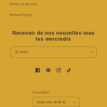
Terms of Service
Refund Policy
Recevoir de nos nouvelles tous
les mercredis
E-mail
https://www.facebook.com/profile.php?
https://www.pinterest.fr/LovyNKKosme
https://www.instagram.com/lov
TikTok
id=100083224076601&is_tour_dismissed=t
Pays/région
États-Unis (EUR €)