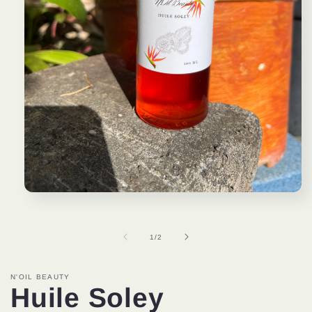
Ouvrir
le
média
1
de
1
/
2
dans
une
fenêtre
modale
N'OIL BEAUTY
Huile Soley