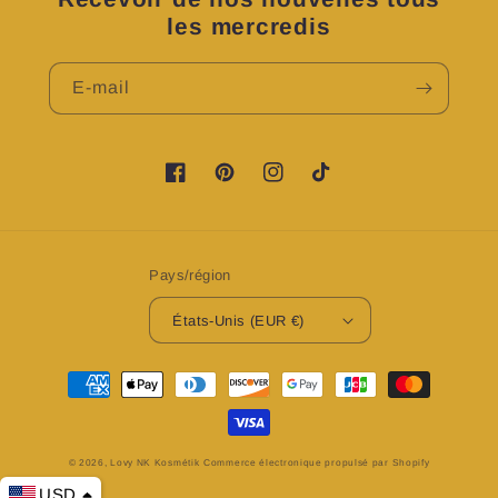
les mercredis
E-mail
https://www.facebook.com/profile.php?
https://www.pinterest.fr/LovyNKKosme
https://www.instagram.com/lov
TikTok
id=100083224076601&is_tour_dismissed=t
Pays/région
États-Unis (EUR €)
Moyens
de
paiement
© 2026,
Lovy NK Kosmétik
Commerce électronique propulsé par Shopify
USD