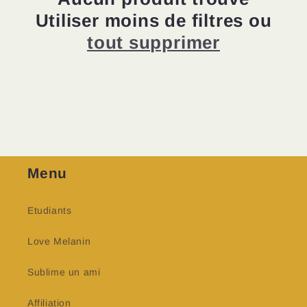
c
Utiliser moins de filtres ou
t
tout supprimer
i
o
n
:
Menu
Etudiants
Love Melanin
Sublime un ami
Affiliation