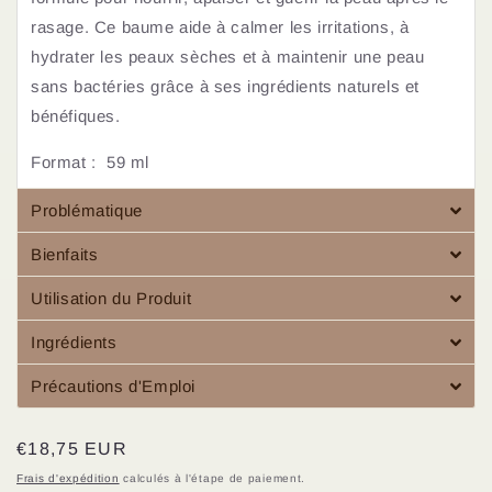
rasage. Ce baume aide à calmer les irritations, à
hydrater les peaux sèches et à maintenir une peau
sans bactéries grâce à ses ingrédients naturels et
bénéfiques.
Format : 59 ml
Problématique
Bienfaits
Utilisation du Produit
Ingrédients
Précautions d'Emploi
Prix
€18,75 EUR
habituel
Frais d'expédition
calculés à l'étape de paiement.