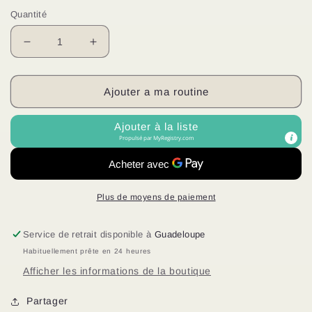
Quantité
Réduire
Augmenter
la
la
quantité
quantité
de
de
Ajouter a ma routine
EARTHBOUND
EARTHBOUND
After
After
Ajouter à la liste
Shave
Shave
Propulsé par
MyRegistry.com
Balm
Balm
for
for
Men
Men
Plus de moyens de paiement
Service de retrait disponible à
Guadeloupe
Habituellement prête en 24 heures
Afficher les informations de la boutique
Partager