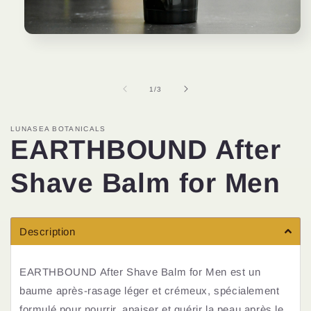
Ouvrir
le
média
1
dans
de
1
/
3
une
fenêtre
modale
LUNASEA BOTANICALS
EARTHBOUND After
Shave Balm for Men
Description
EARTHBOUND After Shave Balm for Men est un
baume après-rasage léger et crémeux, spécialement
formulé pour nourrir, apaiser et guérir la peau après le