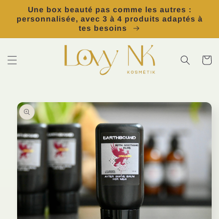
et
Une box beauté pas comme les autres :
passer
personnalisée, avec 3 à 4 produits adaptés à
au
tes besoins
contenu
Panier
Passer aux
informations
produits