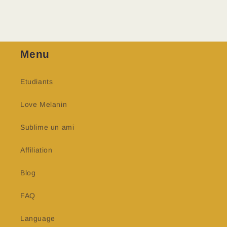
Menu
Etudiants
Love Melanin
Sublime un ami
Affiliation
Blog
FAQ
Language