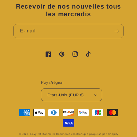
Recevoir de nos nouvelles tous
les mercredis
E-mail
https://www.facebook.com/profile.php?
https://www.pinterest.fr/LovyNKKosme
https://www.instagram.com/lov
TikTok
id=100083224076601&is_tour_dismissed=t
Pays/région
États-Unis (EUR €)
Moyens
de
paiement
© 2026,
Lovy NK Kosmétik
Commerce électronique propulsé par Shopify