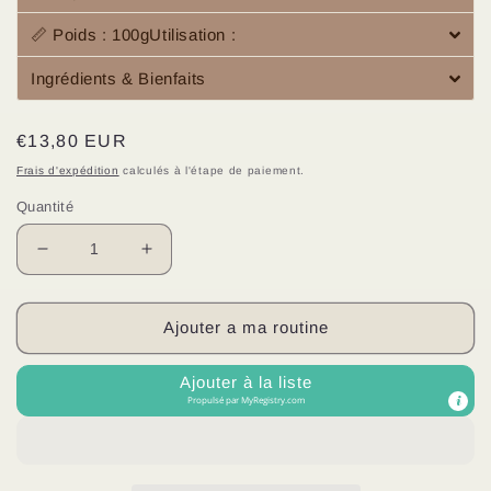
📏 Poids : 100gUtilisation :
Ingrédients & Bienfaits
Prix
€13,80 EUR
habituel
Frais d'expédition
calculés à l'étape de paiement.
Quantité
Réduire
Augmenter
la
la
quantité
quantité
de
de
Ajouter a ma routine
Savon
Savon
Anti-
Anti-
Ajouter à la liste
Imperfections
Imperfections
Propulsé par
MyRegistry.com
–
–
Peaux
Peaux
Mixtes
Mixtes
à
à