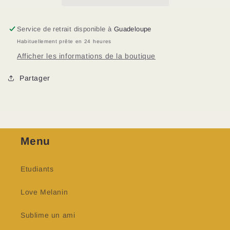
Grasses,
Grasses,
sujettes
sujettes
Service de retrait disponible à
Guadeloupe
aux
aux
imperfections
imperfections
Habituellement prête en 24 heures
Afficher les informations de la boutique
Partager
Menu
Etudiants
Love Melanin
Sublime un ami