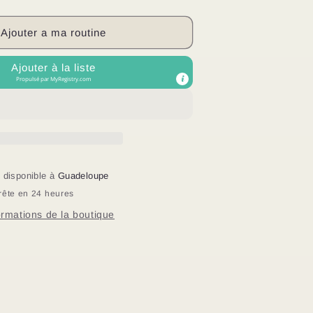
a
quantité
de
Ajouter a ma routine
Savon
à
Ajouter à la liste
a
Propulsé par
MyRegistry.com
carotte
t disponible à
Guadeloupe
rête en 24 heures
formations de la boutique