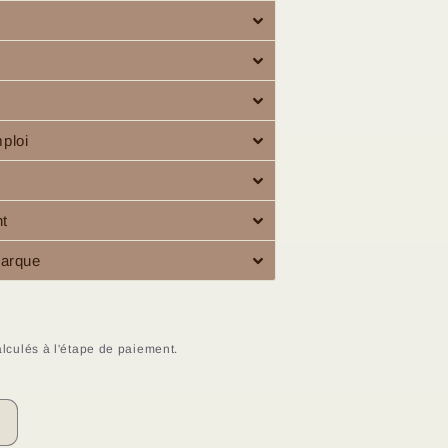
mploi
nt
 marque
lculés à l'étape de paiement.
Augmenter