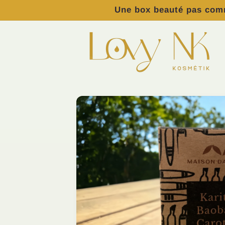
et
Une box beauté pas comm
passer
au
contenu
Passer aux
informations
produits