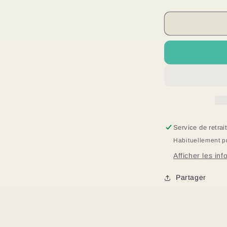
la
l
quantité
de
Savon
à
la
l
carotte
Service de retrai
Habituellement p
Afficher les in
Partager