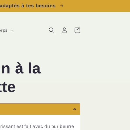
 adaptés à tes besoins
Connexion
Panier
orps
n à la
tte
issant est fait avec du pur beurre