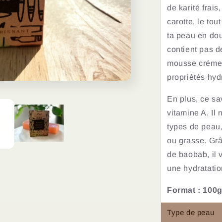
de karité frais
carotte, le tou
ta peau en do
contient pas d
mousse crémeu
propriétés hyd
En plus, ce sa
vitamine A. Il 
types de peau,
ou grasse.
Grâ
de baobab, il 
une hydratation
Format : 100g
Type de peau